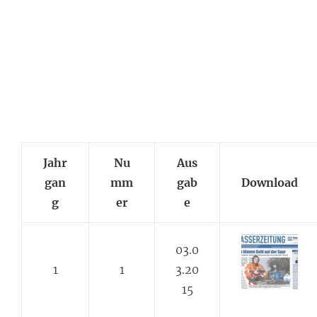
Jahr
Nu
Aus
gan
mm
gab
Download
g
er
e
03.0
1
1
3.20
15