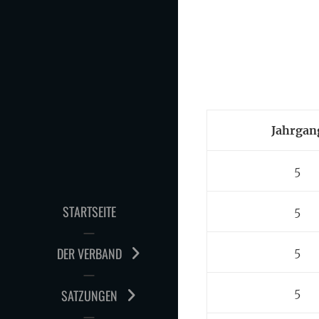
Skip
to
content
Jahrgan
5
STARTSEITE
5
DER VERBAND
5
5
SATZUNGEN