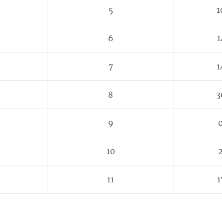
5
1
6
1
7
1
8
3
9
0
10
2
11
1