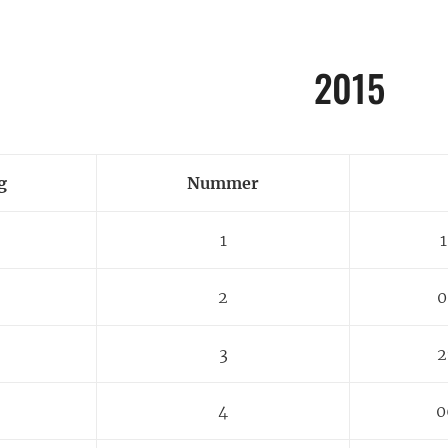
2015
g
Nummer
1
1
2
0
3
2
4
0