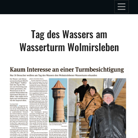
Skip
to
content
Beitragsnavigation
Tag des Wassers am
Wasserturm Wolmirsleben