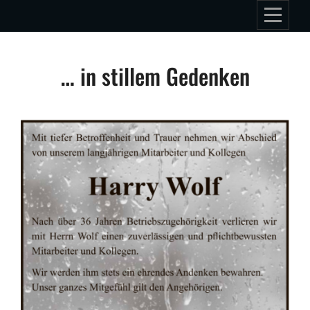
Skip
to
content
Beitragsnavigation
… in stillem Gedenken