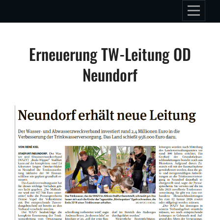
Skip
to
content
Beitragsnavigation
Erneuerung TW-Leitung OD
Neundorf