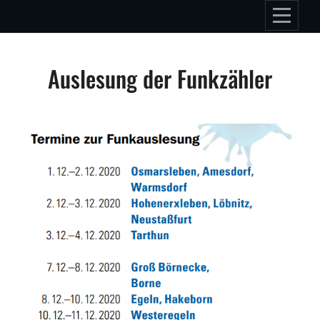
Skip
to
content
Beitragsnavigation
Auslesung der Funkzähler