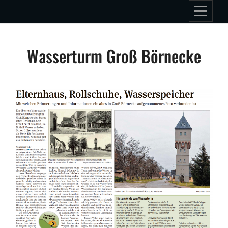
Skip
to
content
Beitragsnavigation
Wasserturm Groß Börnecke