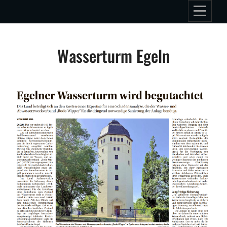
Skip
to
content
Beitragsnavigation
Wasserturm Egeln