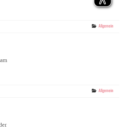
Categories
Allgemein
 am
Categories
Allgemein
der