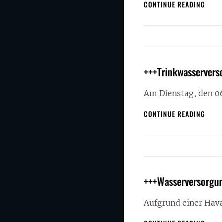
+++T
CONTINUE READING
IN
EGEL
+++Trinkwasservers
Am Dienstag, den 0
+++T
CONTINUE READING
IN
NEUN
+++Wasserversorgun
Aufgrund einer Hava
+++W