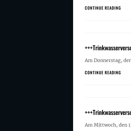
+++T
CONTINUE READING
IN
TART
+++Trinkwasserver
Am Donnerstag, de
+++T
CONTINUE READING
IN
RATH
+++Trinkwasservers
Am Mittwoch, den 1