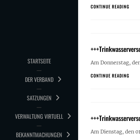
+++T
CONTINUE READING
IN
STAS
+++Trinkwasservers
STARTSEITE
Am Donnerstag, den
+++T
CONTINUE READING
DER VERBAND
IN
EGEL
SATZUNGEN
VERWALTUNG VIRTUELL
+++Trinkwasservers
Am Dienstag, den 0
BEKANNTMACHUNGEN