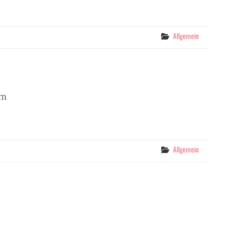
Categories
Allgemein
am
Categories
Allgemein