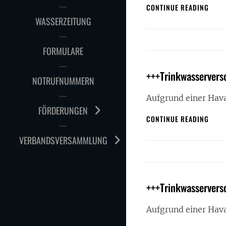
+++T
CONTINUE READING
IN
WASSERZEITUNG
STAS
FORMULARE
+++Trinkwasservers
NOTRUFNUMMERN
Aufgrund einer Hava
FÖRDERUNGEN
+++T
CONTINUE READING
IN
STAS
VERBANDSVERSAMMLUNG
+++Trinkwasservers
Aufgrund einer Hava