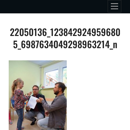
Skip
to
content
Beitragsnavigation
22050136_123842924959680
5_6987634049298963214_n