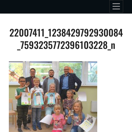
Skip
to
content
Beitragsnavigation
22007411_1238429792930084
_7593235772396103228_n