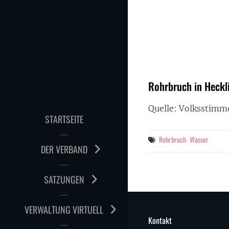
Skip
to
content
Rohrbruch in Heckl
Quelle: Volksstimm
STARTSEITE
Tags
Rohrbruch
Wasser
DER VERBAND
SATZUNGEN
VERWALTUNG VIRTUELL
Kontakt