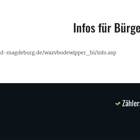
Infos für Bürg
kid-magdeburg.de/wazvbodewipper_bi/info.asp
Zähler